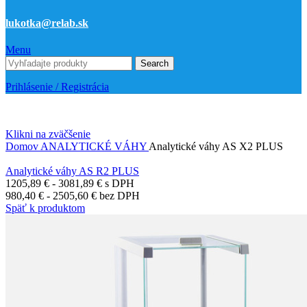
lukotka@relab.sk
Menu
Search
Prihlásenie / Registrácia
Klikni na zväčšenie
Domov
ANALYTICKÉ VÁHY
Analytické váhy AS X2 PLUS
Analytické váhy AS R2 PLUS
1205,89
€
-
3081,89
€
s DPH
980,40
€
-
2505,60
€
bez DPH
Späť k produktom