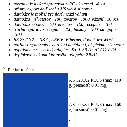
merania je možné spracovať v PC ako excel. súbor
priamy export do Excel a MS word súborov
databázy je možné preniesť medzi váhami
databáza užívateľov - 100, tovarov - 5000, vážení - 10 000
databáza obalov – 100, klientov – 100, receptúr – 100
tvorba reportov z receptúr – 200, hustoty – 500, kal. pipiet
-500
RS 232Cx2, USB A, USB B, Ethernet, doplnkovo WIFI
možnosť vybavenia externými tlačidlami, displejom, skenerom
napájanie cez sieťový adaptér 220 V 50 Hz AC/ 12V DV
doplnkovo z akumulátorového adaptéra ZR-02
Ďalšie informácie
AS 120.X2 PLUS (max: 110
g, presnosť: 0,01 mg)
,
AS 160.X2 PLUS (max: 160
g, presnosť: 0,01 mg)
,