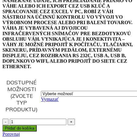
NAMERANÉ ÚDAJE, ICH PREHLIADANIE PRIAMO VO
VÁHE ALEBO ICH EXPORT CEZ USB KLÚČ A
SPRACOVANIE CEZ EXCEL V PC, ROBÍ Z VÁH
NÁSTROJ NA ÚČINNÚ KONTROLU VO VÝVOJI VO
VÝROBNOM PROCESE ALEBO PRI BALENÍ TOVAROV.
VÁHA JE VYBAVENÁ AJ DVOJICOU
INFRAČERVENÝCH SNÍMAČOV PRE BEZDOTYKOVÚ
OBSLUHU VÁH. VYNIKAJÚCA JE I KONEKTIVITA –
VÁHY JE MOŽNÉ PRIPOJIŤ K POČÍTAČU, TLAČIARNI,
SKENERU, PRÍDAVNÝM PEDÁLOM, EXTERNÉMU
DISPLEJU, CEZ ROZHRANIA RS 232C, USB A, USB B,
DOPLNKOVO WIFI, ALEBO PRIPOJIŤ DO SIETE CEZ
ETHERNET.
DOSTUPNÉ
MOŽNOSTI
(ZVOĽTE
Vymazať
TYP
PRODUKTU)
Pridať do košíka
Porovnaj