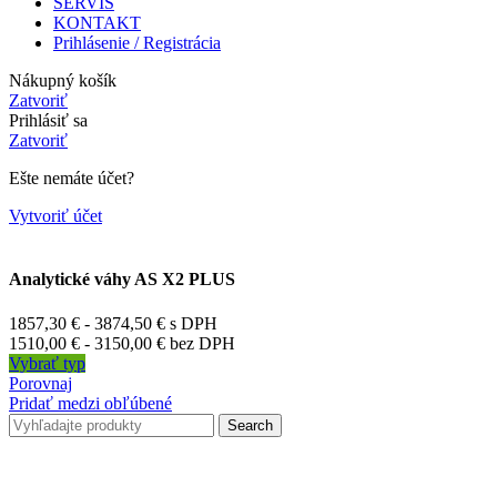
SERVIS
KONTAKT
Prihlásenie / Registrácia
Nákupný košík
Zatvoriť
Prihlásiť sa
Zatvoriť
Ešte nemáte účet?
Vytvoriť účet
Analytické váhy AS X2 PLUS
1857,30
€
-
3874,50
€
s DPH
1510,00
€
-
3150,00
€
bez DPH
Vybrať typ
Porovnaj
Pridať medzi obľúbené
Search