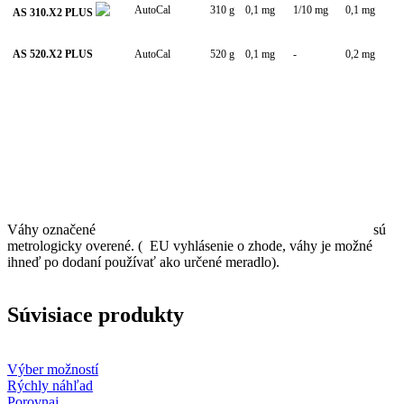
AutoCal
310 g
0,1 mg
1/10 mg
0,1 mg
AS 310.X2 PLUS
AS 520.X2 PLUS
AutoCal
520 g
0,1 mg
-
0,2 mg
Váhy označené
sú
metrologicky overené. ( EU vyhlásenie o zhode, váhy je možné
ihneď po dodaní používať ako určené meradlo).
Súvisiace produkty
Výber možností
Rýchly náhľad
Porovnaj