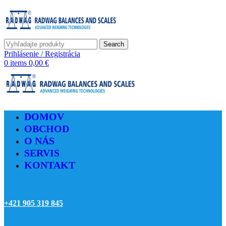
Search
Prihlásenie / Registrácia
0
items
0,00
€
DOMOV
OBCHOD
O NÁS
SERVIS
KONTAKT
+421 905 319 845