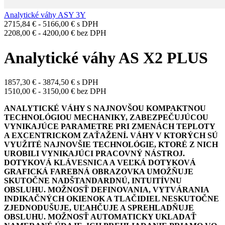
Analytické váhy ASY 3Y
2715,84
€
-
5166,00
€
s DPH
2208,00
€
-
4200,00
€
bez DPH
Analytické váhy AS X2 PLUS
1857,30
€
-
3874,50
€
s DPH
1510,00
€
-
3150,00
€
bez DPH
ANALYTICKÉ VÁHY S NAJNOVŠOU KOMPAKTNOU
TECHNOLÓGIOU MECHANIKY, ZABEZPEČUJÚCOU
VYNIKAJÚCE PARAMETRE PRI ZMENÁCH TEPLOTY
A EXCENTRICKOM ZAŤAŽENÍ. VÁHY V KTORÝCH SÚ
VYUŽITÉ NAJNOVŠIE TECHNOLÓGIE, KTORÉ Z NICH
UROBILI VYNIKAJÚCI PRACOVNÝ NÁSTROJ.
DOTYKOVÁ KLÁVESNICA A VEĽKÁ DOTYKOVÁ
GRAFICKÁ FAREBNÁ OBRAZOVKA UMOŽŇUJE
SKUTOČNE NADŠTANDARDNÚ, INTUITÍVNU
OBSLUHU. MOŽNOSŤ DEFINOVANIA, VYTVÁRANIA
INDIKAČNÝCH OKIENOK A TLAČIDIEL NESKUTOČNE
ZJEDNODUŠUJE, UĽAHČUJE A SPREHLADŇUJE
OBSLUHU. MOŽNOSŤ AUTOMATICKY UKLADAŤ