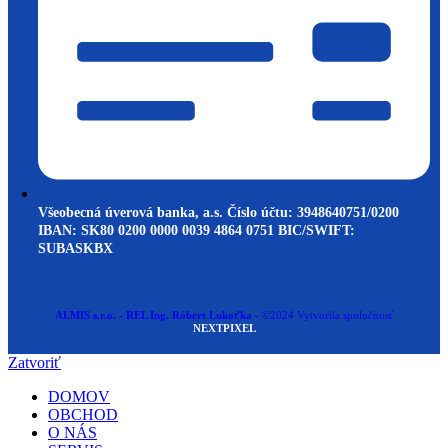
Všeobecná úverová banka, a.s. Číslo účtu: 3948640751/0200
IBAN: SK80 0200 0000 0039 4864 0751 BIC/SWIFT:
SUBASKBX
ALMIS s.r.o. - REL Ing. Róbert Lukoťka
- ©2024 Vytvorila spoločnosť
NEXTPIXEL
Zatvoriť
DOMOV
OBCHOD
O NÁS