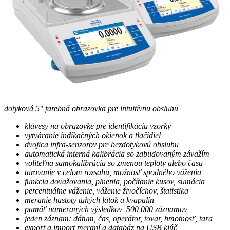
dotyková 5" farebná obrazovka pre intuitívnu obsluhu
klávesy na obrazovke pre identifikáciu vzorky
vytváranie indikačných okienok a tlačidiel
dvojica infra-senzorov pre bezdotykovú obsluhu
automatická interná kalibrácia so zabudovaným závažím
voliteľna samokalibrácia so zmenou teploty alebo času
tarovanie v celom rozsahu, možnosť spodného váženia
funkcia dovažovania, plnenia, počítanie kusov, sumácia
percentuálne váženie, váženie živočíchov, štatistika
meranie hustoty tuhých látok a kvapalín
pamäť nameraných výsledkov 500 000 záznamov
jeden záznam: dátum, čas, operátor, tovar, hmotnosť, tara
export a import meraní a databáz na USB klúč