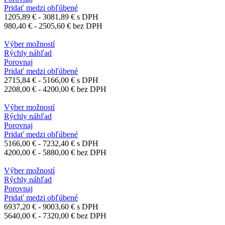
Pridať medzi obľúbené
1205,89
€
-
3081,89
€
s DPH
980,40
€
-
2505,60
€
bez DPH
Výber možností
Rýchly náhľad
Porovnaj
Pridať medzi obľúbené
2715,84
€
-
5166,00
€
s DPH
2208,00
€
-
4200,00
€
bez DPH
Výber možností
Rýchly náhľad
Porovnaj
Pridať medzi obľúbené
5166,00
€
-
7232,40
€
s DPH
4200,00
€
-
5880,00
€
bez DPH
Výber možností
Rýchly náhľad
Porovnaj
Pridať medzi obľúbené
6937,20
€
-
9003,60
€
s DPH
5640,00
€
-
7320,00
€
bez DPH