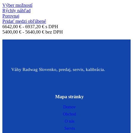
Výber možností
Rýchly náhľad
Porovnaj
Pridať medzi obľúbené
6642,00
€
-
6937,20
€
s DPH
5400,00
€
-
5640,00
€
bez DPH
Váhy Radwag Slovenko, predaj, servis, kalibrácia.
Mapa stránky
Domov
Obchod
O nás
Servis